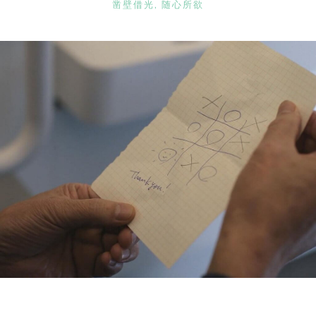
CATEGORIES
凿壁借光
,
随心所欲