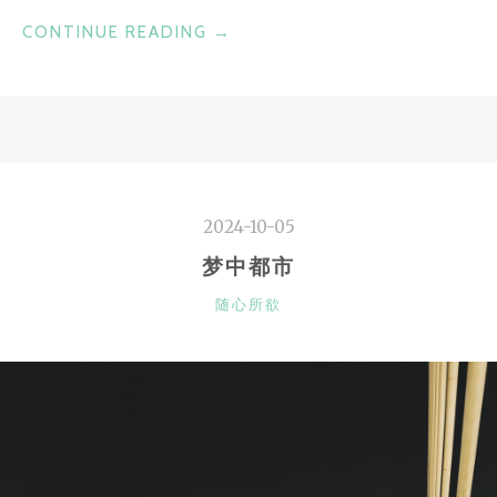
“记
CONTINUE READING
→
一
些
萍
水
相
逢”
2024-10-05
梦中都市
CATEGORIES
随心所欲