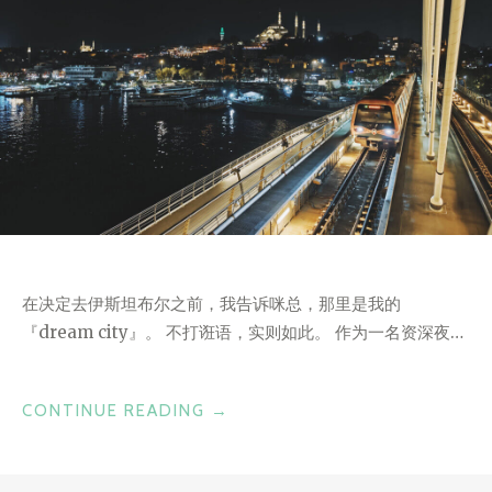
在决定去伊斯坦布尔之前，我告诉咪总，那里是我的
『dream city』。 不打诳语，实则如此。 作为一名资深夜…
“梦
CONTINUE READING
→
中
都