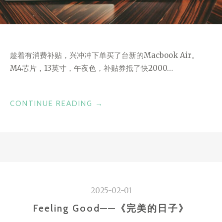
趁着有消费补贴，兴冲冲下单买了台新的Macbook Air。
M4芯片，13英寸，午夜色，补贴券抵了快2000…
“新
CONTINUE READING
→
买
台
伙
计”
2025-02-01
Feeling Good——《完美的日子》