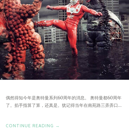
偶然得知今年是奥特曼系列60周年的消息。 奥特曼都60周年
了。掐手指算了算，还真是。犹记得当年在南苑路三弄弄口…
“时
CONTINUE READING
→