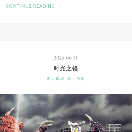
“订
CONTINUE READING
→
杂
志”
2025-06-30
时光之锚
CATEGORIES
谈天说地
,
随心所欲