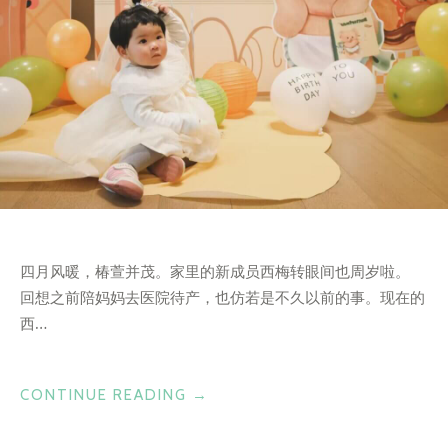
四月风暖，椿萱并茂。家里的新成员西梅转眼间也周岁啦。
回想之前陪妈妈去医院待产，也仿若是不久以前的事。现在的
西…
“笑
CONTINUE READING
→
响
点