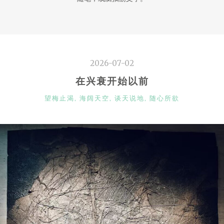
2026-07-02
在兴衰开始以前
CATEGORIES
望梅止渴
,
海阔天空
,
谈天说地
,
随心所欲