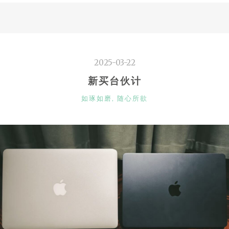
亮
四
面
风”
2025-03-22
新买台伙计
CATEGORIES
如琢如磨
,
随心所欲