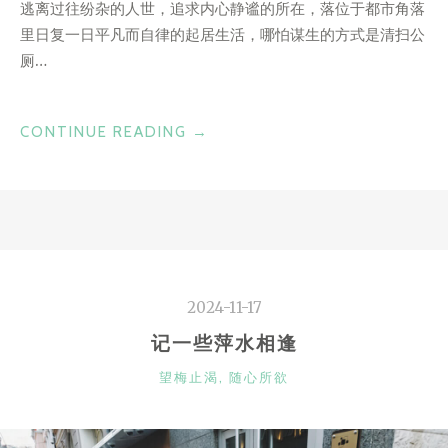
逃离过往纷杂的人世，追求内心静谧的所在，落位于都市角落
里日复一日平凡而自律的起居生活，哪怕谋生的方式是清扫公
厕…
“FEELING
CONTINUE READING
→
GOOD
——
《完
美
的
日
2024-11-17
子》”
记一些萍水相逢
CATEGORIES
望梅止渴
,
随心所欲