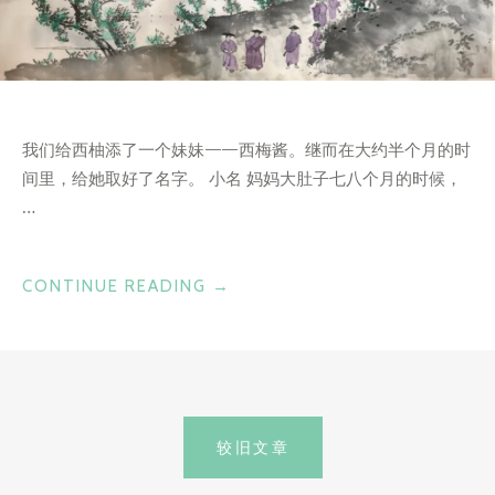
我们给西柚添了一个妹妹——西梅酱。继而在大约半个月的时
间里，给她取好了名字。 小名 妈妈大肚子七八个月的时候，
…
“小
CONTINUE READING
→
本
本
记
录
文
一
较旧文章
下”
章