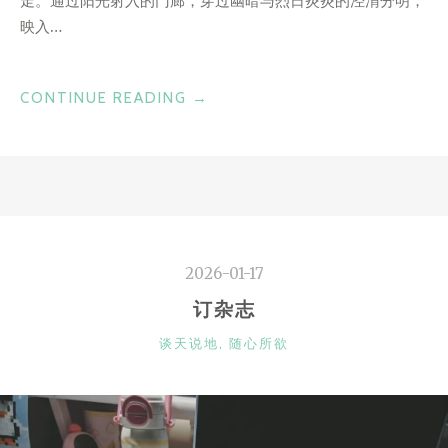
走。通过阳光射入的门廊，穿过幽暗与烈日炎炎的泾渭分明，
映入…
“在
CONTINUE READING
→
兴
衰
开
始
以
前”
2026-01-17
订杂志
CATEGORIES
谈天说地
,
随心所欲