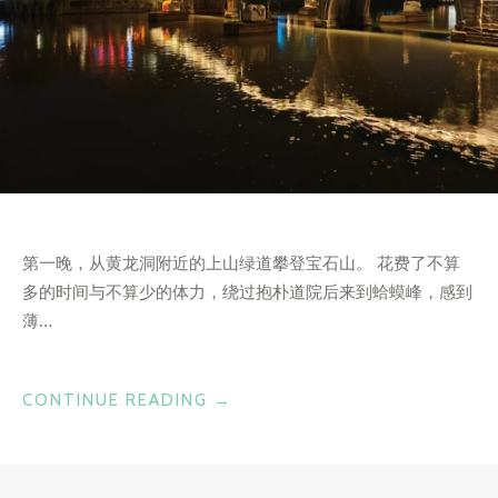
第一晚，从黄龙洞附近的上山绿道攀登宝石山。 花费了不算
多的时间与不算少的体力，绕过抱朴道院后来到蛤蟆峰，感到
薄…
“杭
CONTINUE READING
→
城
小
一