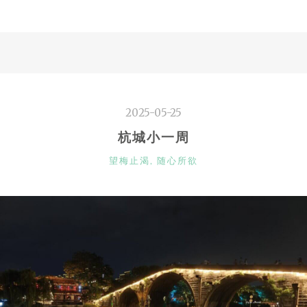
光
之
锚”
2025-05-25
杭城小一周
CATEGORIES
望梅止渴
,
随心所欲