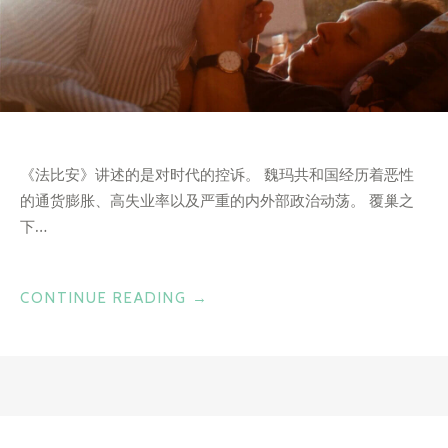
《法比安》讲述的是对时代的控诉。 魏玛共和国经历着恶性
的通货膨胀、高失业率以及严重的内外部政治动荡。 覆巢之
下…
“不
CONTINUE READING
→
会
游
泳
的
作