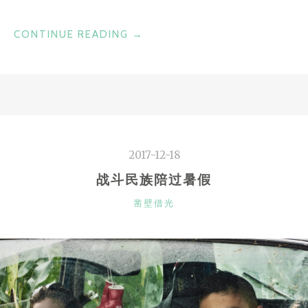
“德
CONTINUE READING
→
国
启
用
首
列
氢
2017-12-18
动
力
战斗民族陪过暑假
列
CATEGORIES
凿壁借光
车”