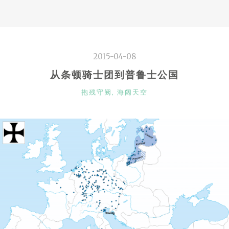
族
陪
过
暑
2015-04-08
假”
从条顿骑士团到普鲁士公国
CATEGORIES
抱残守阙
,
海阔天空