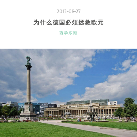
到
2013-08-27
普
鲁
为什么德国必须拯救欧元
士
CATEGORIES
西学东渐
公
国”