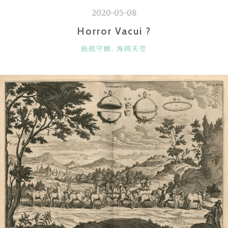
家”
2020-05-08
Horror Vacui ?
CATEGORIES
抱残守阙
,
海阔天空