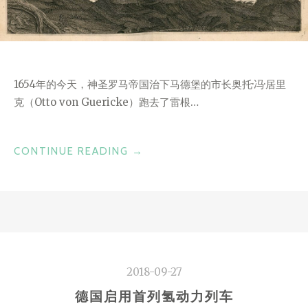
1654年的今天，神圣罗马帝国治下马德堡的市长奥托·冯·居里
克（Otto von Guericke）跑去了雷根…
“HORROR
CONTINUE READING
→
VACUI
?”
2018-09-27
德国启用首列氢动力列车