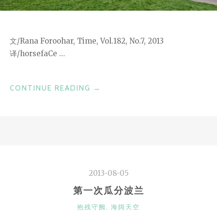
文/Rana Foroohar, Time, Vol.182, No.7, 2013
译/horsefaCe …
“为
CONTINUE READING
→
什
么
德
国
必
须
2013-08-05
拯
救
第一次瓜分波兰
欧
CATEGORIES
抱残守阙
,
海阔天空
元”