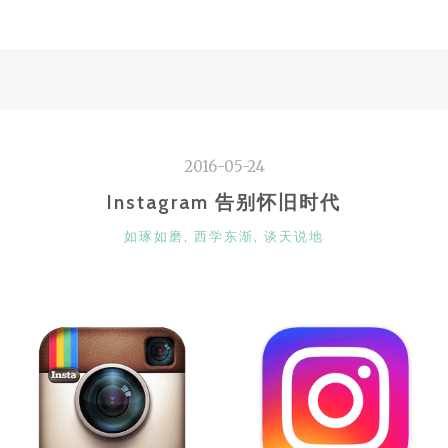
建
模”
2016-05-24
Instagram 告别怀旧时代
CATEGORIES
如琢如磨
,
西学东渐
,
谈天说地