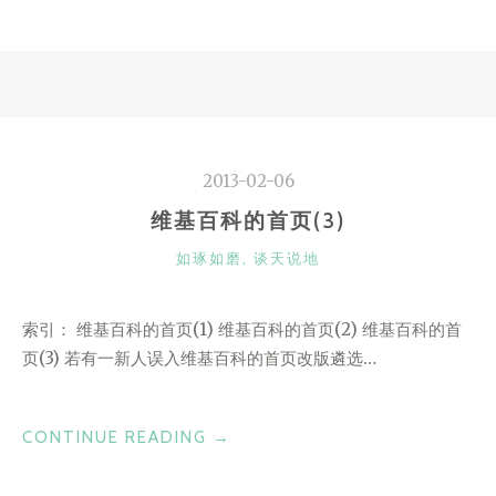
禁
城
的
CRAP”
2013-02-06
维基百科的首页(3)
CATEGORIES
如琢如磨
,
谈天说地
索引： 维基百科的首页(1) 维基百科的首页(2) 维基百科的首
页(3) 若有一新人误入维基百科的首页改版遴选…
“维
CONTINUE READING
→
基
百