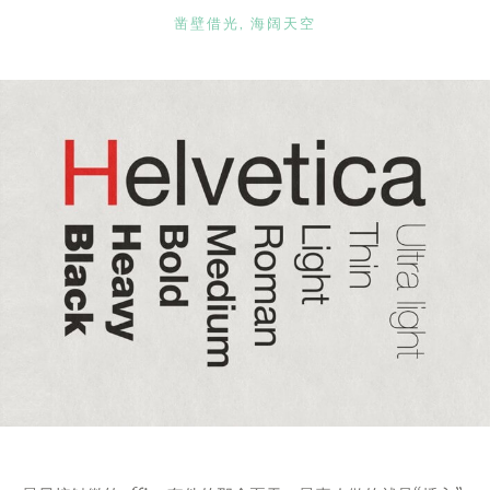
CATEGORIES
凿壁借光
,
海阔天空