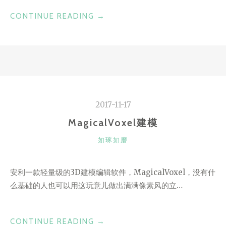
“片
CONTINUE READING
→
刻
宁
静
的
小
时
2017-11-17
光”
MagicalVoxel建模
CATEGORIES
如琢如磨
安利一款轻量级的3D建模编辑软件，MagicalVoxel，没有什
么基础的人也可以用这玩意儿做出满满像素风的立…
“MAGICALVOXEL
CONTINUE READING
→