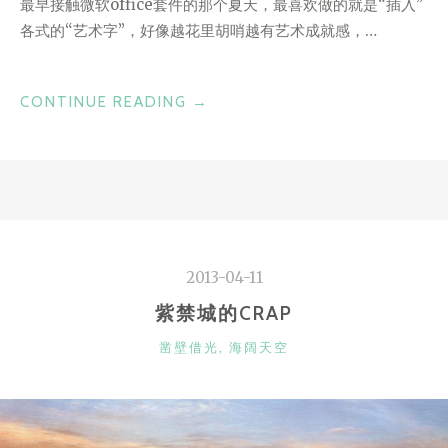
最早接触微软office套件的那个夏天，最喜欢做的就是“插入”
各式的“艺术字”，好像越花里胡哨越有艺术成就感，…
“往
CONTINUE READING
→
左
边
来
一
点
点，
2013-04-11
《西
文
紫禁城的CRAP
字
CATEGORIES
凿壁借光
,
海阔天空
体》
后
记”