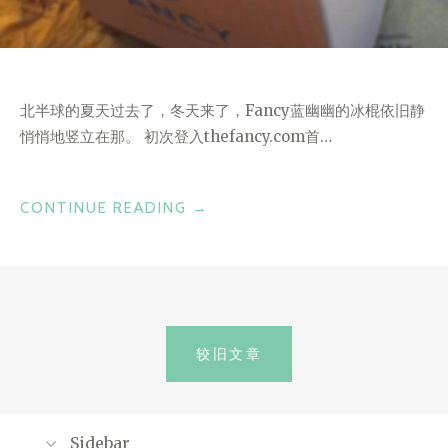
北半球的夏天过去了，冬天来了，Fancy蓝幽幽的冰棍依旧静
悄悄地竖立在那。 初次登入thefancy.com首…
“小
CONTINUE READING
→
巧
精
致，
中
文
间
较旧文章
路
章
线”
导
航
Sidebar