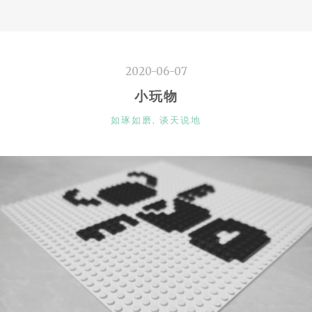
2020-06-07
小玩物
CATEGORIES
如琢如磨
,
谈天说地