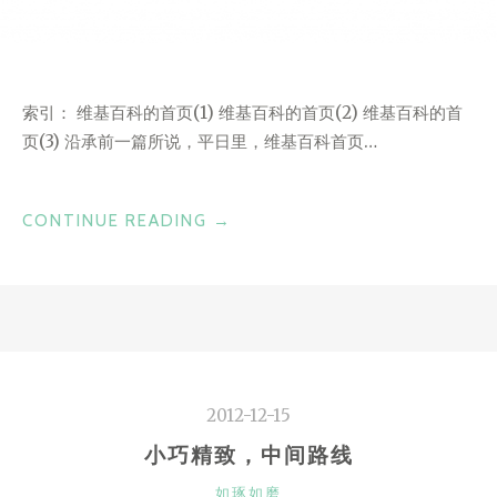
索引： 维基百科的首页(1) 维基百科的首页(2) 维基百科的首
页(3) 沿承前一篇所说，平日里，维基百科首页…
“维
CONTINUE READING
→
基
百
科
的
首
页
2012-12-15
(2)”
小巧精致，中间路线
CATEGORIES
如琢如磨