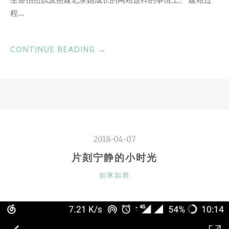
程…
“中
CONTINUE READING
→
文
WEB
字
体，
漠
漠
2018-04-07
纷
纷
片刻宁静的小时光
不
CATEGORIES
如琢如磨
奈
何”