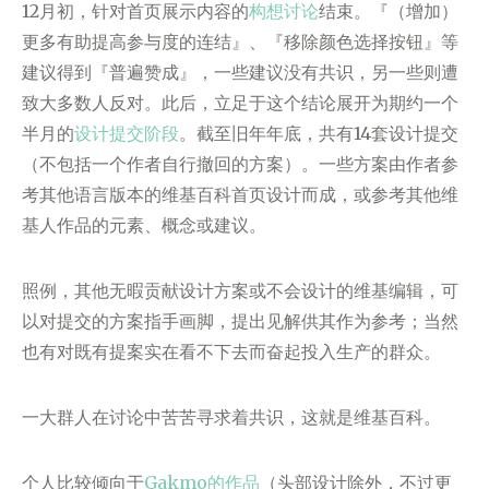
12月初，针对首页展示内容的
构想讨论
结束。『（增加）
更多有助提高参与度的连结』、『移除颜色选择按钮』等
建议得到『普遍赞成』，一些建议没有共识，另一些则遭
致大多数人反对。此后，立足于这个结论展开为期约一个
半月的
设计提交阶段
。截至旧年年底，共有14套设计提交
（不包括一个作者自行撤回的方案）。一些方案由作者参
考其他语言版本的维基百科首页设计而成，或参考其他维
基人作品的元素、概念或建议。
照例，其他无暇贡献设计方案或不会设计的维基编辑，可
以对提交的方案指手画脚，提出见解供其作为参考；当然
也有对既有提案实在看不下去而奋起投入生产的群众。
一大群人在讨论中苦苦寻求着共识，这就是维基百科。
个人比较倾向于
Gakmo的作品
（头部设计除外，不过更