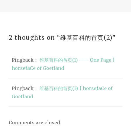
2 thoughts on “
维基百科的首页(2)
”
Pingback：
维基百科的首页(1) —— One Page |
horsefaCe of Goetland
Pingback：
维基百科的首页(3) | horsefaCe of
Goetland
Comments are closed.