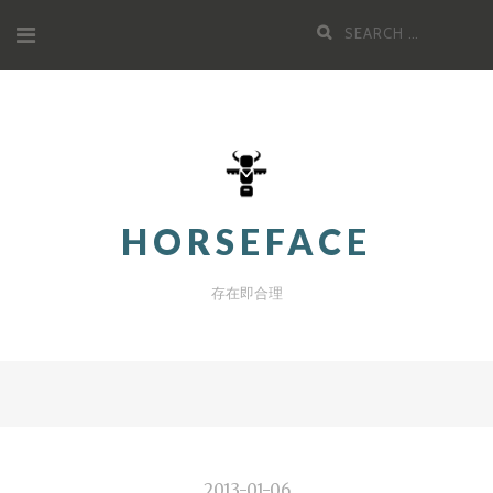
Skip
Search
to
for:
content
HORSEFACE
存在即合理
2013-01-06