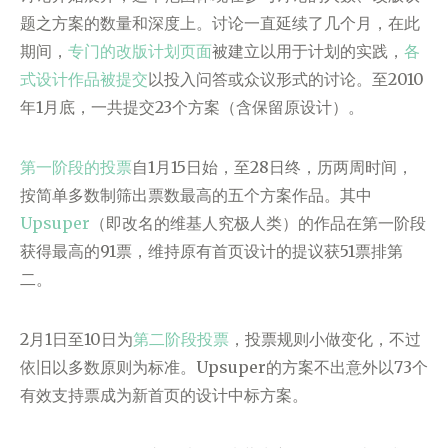
题之方案的数量和深度上。讨论一直延续了几个月，在此
期间，
专门的改版计划页面
被建立以用于计划的实践，
各
式设计作品被提交
以投入问答或众议形式的讨论。至2010
年1月底，一共提交23个方案（含保留原设计）。
第一阶段的投票
自1月15日始，至28日终，历两周时间，
按简单多数制筛出票数最高的五个方案作品。其中
Upsuper
（即改名的维基人究极人类）的作品在第一阶段
获得最高的91票，维持原有首页设计的提议获51票排第
二。
2月1日至10日为
第二阶段投票
，投票规则小做变化，不过
依旧以多数原则为标准。Upsuper的方案不出意外以73个
有效支持票成为新首页的设计中标方案。