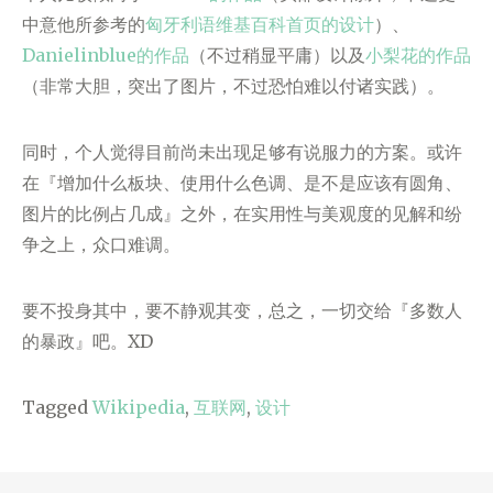
中意他所参考的
匈牙利语维基百科首页的设计
）、
Danielinblue的作品
（不过稍显平庸）以及
小梨花的作品
（非常大胆，突出了图片，不过恐怕难以付诸实践）。
同时，个人觉得目前尚未出现足够有说服力的方案。或许
在『增加什么板块、使用什么色调、是不是应该有圆角、
图片的比例占几成』之外，在实用性与美观度的见解和纷
争之上，众口难调。
要不投身其中，要不静观其变，总之，一切交给『多数人
的暴政』吧。XD
Tagged
Wikipedia
,
互联网
,
设计