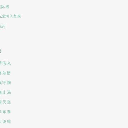
的际遇
马冰河入梦来
杂志
类
壁借光
琢如磨
残守阙
梅止渴
阔天空
学东渐
天说地