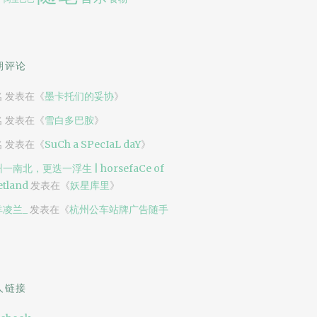
期评论
名
发表在《
墨卡托们的妥协
》
名
发表在《
雪白多巴胺
》
名
发表在《
SuCh a SPecIaL daY
》
一南北，更迭一浮生 | horsefaCe of
tland
发表在《
妖星库里
》
羊凌兰_
发表在《
杭州公车站牌广告随手
》
人链接