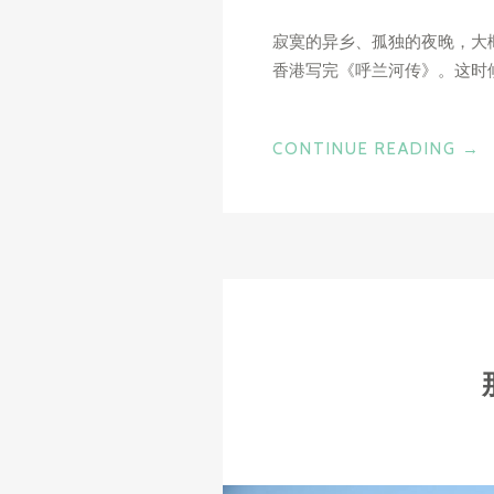
寂寞的异乡、孤独的夜晚，大概
香港写完《呼兰河传》。这时候
“家
CONTINUE READING
→
是
远
方”