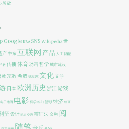
心所欲
签
p
Google
SNS
世
Wikipedia
NBA
互联网
产品
遗产
中东
人工智能
体育
传播
哲学
动画
城市建设
兰教
文化
宗教
文学
希腊
督教
德意志
欧洲历史
游
游戏
日本
浙江
电影
经济
篮球
科学
电子地图
科幻
绘画
阅
利坚
辩证法
设计
金融
轨道交通
随笔
读
音乐
食物
阿里巴巴