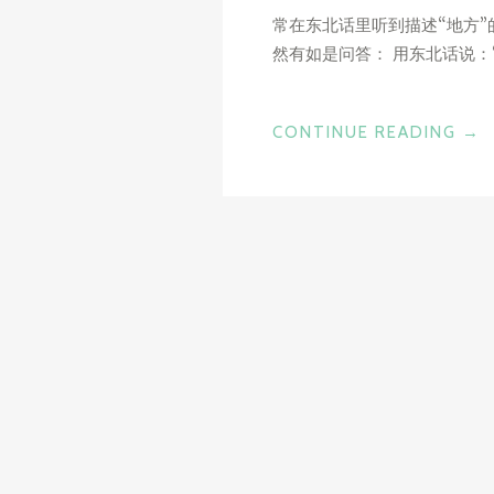
常在东北话里听到描述“地方”的
然有如是问答： 用东北话说：
“那
CONTINUE READING
→
是
哪
嘎
嗒？