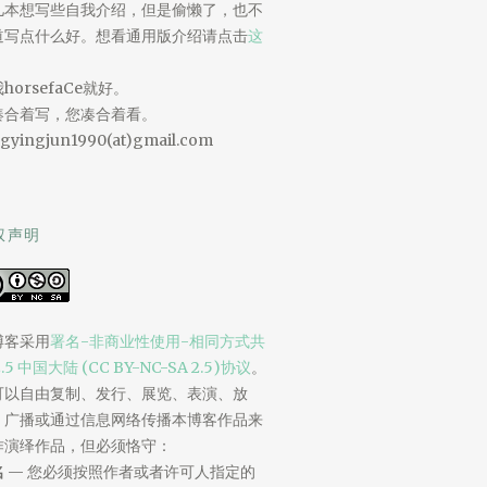
儿本想写些自我介绍，但是偷懒了，也不
道写点什么好。想看通用版介绍请点击
这
。
horsefaCe就好。
凑合着写，您凑合着看。
gyingjun1990(at)gmail.com
权声明
博客采用
署名-非商业性使用-相同方式共
2.5 中国大陆 (CC BY-NC-SA 2.5)协议
。
可以自由复制、发行、展览、表演、放
、广播或通过信息网络传播本博客作品来
作演绎作品，但必须恪守：
名
— 您必须按照作者或者许可人指定的