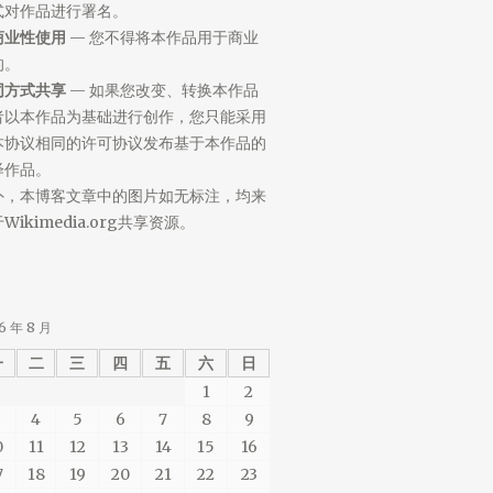
式对作品进行署名。
商业性使用
— 您不得将本作品用于商业
的。
同方式共享
— 如果您改变、转换本作品
者以本作品为基础进行创作，您只能采用
本协议相同的许可协议发布基于本作品的
绎作品。
外，本博客文章中的图片如无标注，均来
Wikimedia.org共享资源。
6 年 8 月
一
二
三
四
五
六
日
1
2
4
5
6
7
8
9
0
11
12
13
14
15
16
7
18
19
20
21
22
23