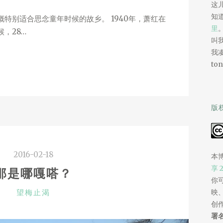
这
知
特别适合思念童年时候的故乡。 1940年，萧红在
里
，28…
叫我
我
ton
版
2016-02-18
本
享 
那是哪嘎嗒？
你
CATEGORIES
映
望梅止渴
创
署