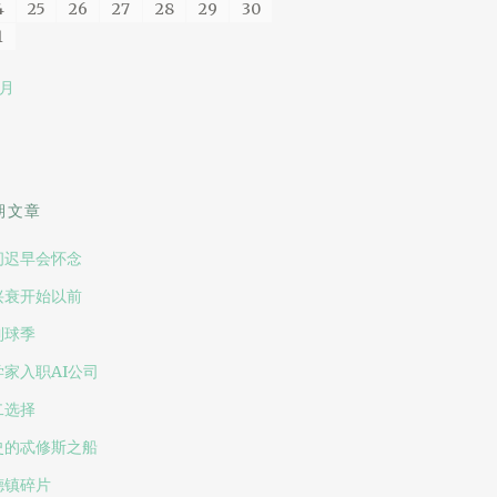
4
25
26
27
28
29
30
1
 月
期文章
间迟早会怀念
兴衰开始以前
到球季
学家入职AI公司
二选择
史的忒修斯之船
德镇碎片