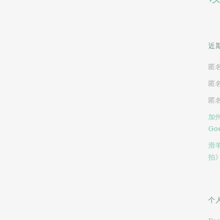
近
匿
匿
匿
加州
Goe
滑
拍
个