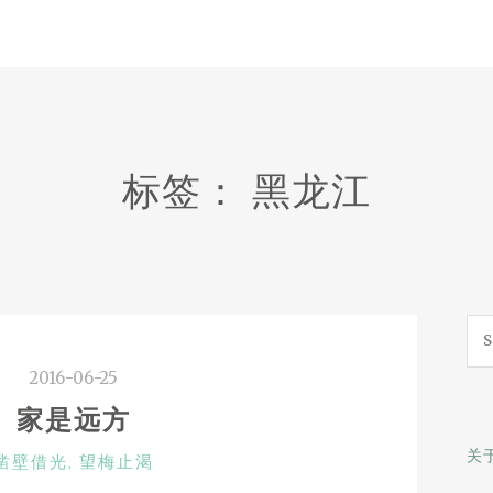
标签：
黑龙江
Sea
for:
2016-06-25
家是远方
关
CATEGORIES
凿壁借光
,
望梅止渴