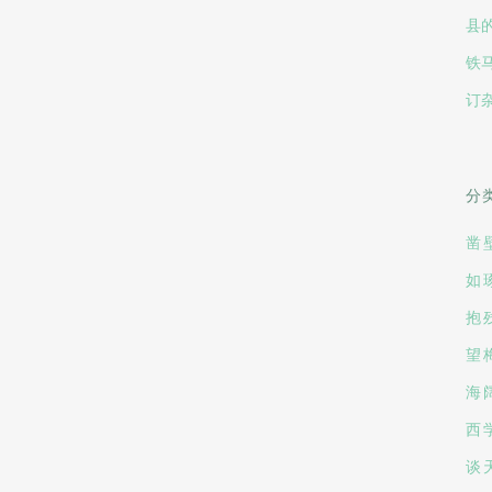
县
铁
订
分
凿
如
抱
望
海
西
谈