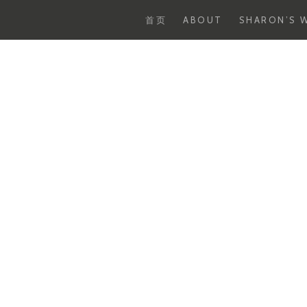
首页
ABOUT
SHARON’S W
Skip
to
content