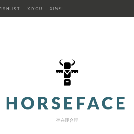
ISHLIST
XIYOU
XIMEI
HORSEFACE
存在即合理