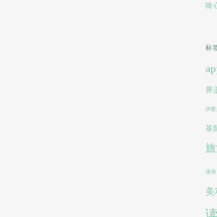
随
标
ap
界
伊斯
基
旅
漫画
美