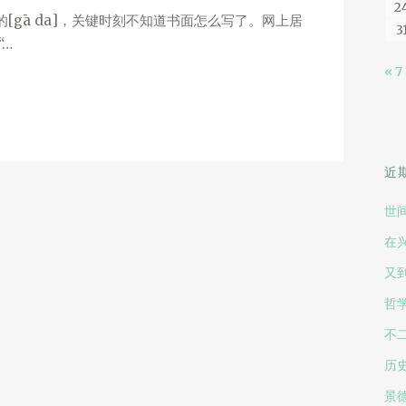
2
[gā da]，关键时刻不知道书面怎么写了。网上居
3
“…
« 7
近
”
世
在
又
哲
不
历
景