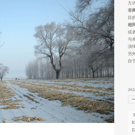
方
非
目
相
或
与
演
另
自于
202
3
1
1