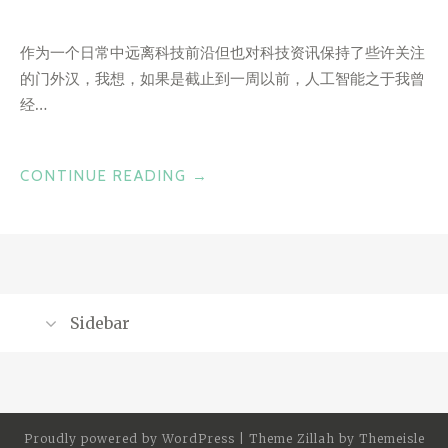
作为一个日常中远离科技前沿但也对科技资讯保持了些许关注
的门外汉，我想，如果是截止到一周以前，人工智能之于我曾
经…
“ABOUT
CONTINUE READING
→
TO
STRIKE
OUT”
Sidebar
Search
for:
Proudly powered by
WordPress
|
Theme Zillah by
Themeisle