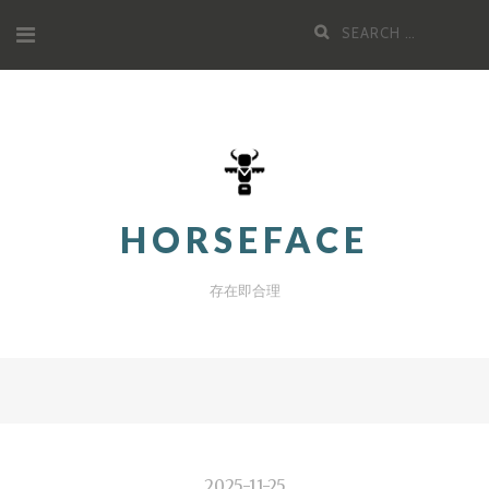
Skip
Search
to
for:
content
HORSEFACE
存在即合理
2025-11-25