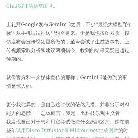
ChatGPT的横空出世
。
上礼拜Google发布Gemini 3之后，不少“最强大模型”的
标语从手机端端推送里纷至沓来。于是我也按图索骥，模
仿发布会宣传视频里所做的，至今尝试了生成故事书、上
传视频索取分析和建议两项指令。收到的结果无疑是超过
预期的。
就像官方和一众媒体宣传的那样，Gemini 3能做到的事
情是惊人的。
更令我诧异的，是自己这时候的茫然无措。并非出于对AI
能力的恐慌——总体而言，我是一名科技乐观主义者——
我发现自己对于想利用它尝试做些什么感到迷茫。这在前
些年
试用Disco Diffusion和Midjourney生成图片
的时