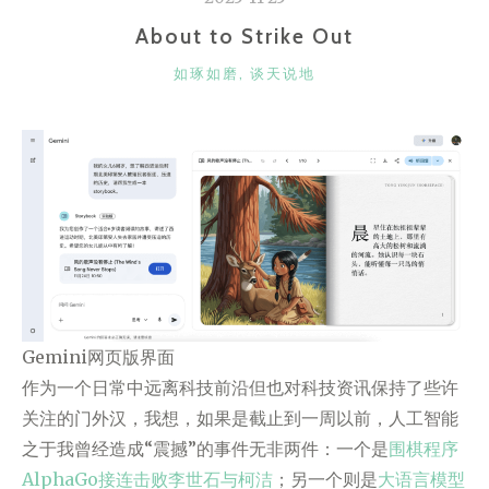
About to Strike Out
CATEGORIES
如琢如磨
,
谈天说地
Gemini网页版界面
作为一个日常中远离科技前沿但也对科技资讯保持了些许
关注的门外汉，我想，如果是截止到一周以前，人工智能
之于我曾经造成“震撼”的事件无非两件：一个是
围棋程序
AlphaGo接连击败李世石与柯洁
；另一个则是
大语言模型