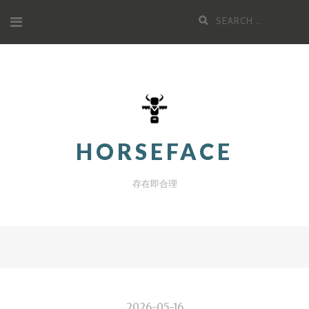
Skip
Search
to
for:
content
HORSEFACE
存在即合理
2026-05-16