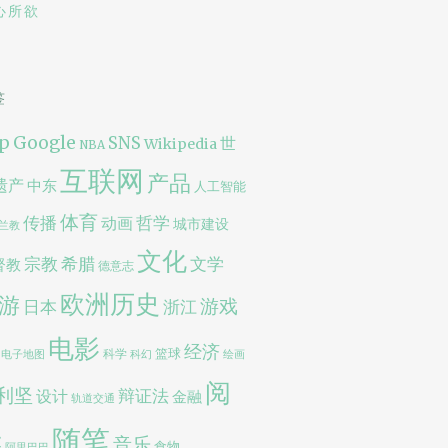
心所欲
签
p
Google
SNS
世
Wikipedia
NBA
互联网
产品
遗产
中东
人工智能
体育
传播
哲学
动画
城市建设
兰教
文化
宗教
文学
希腊
督教
德意志
欧洲历史
游
游戏
日本
浙江
电影
经济
篮球
科学
电子地图
科幻
绘画
阅
利坚
辩证法
设计
金融
轨道交通
随笔
读
音乐
食物
阿里巴巴