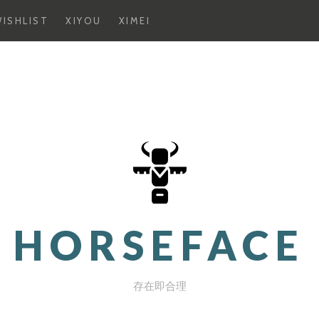
ISHLIST
XIYOU
XIMEI
HORSEFACE
存在即合理