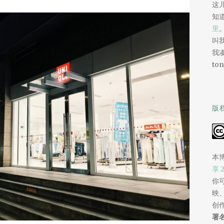
这
知
里
叫我
我
ton
版
本
享 
你
映
创
署