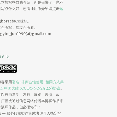
儿本想写些自我介绍，但是偷懒了，也不
道写点什么好。想看通用版介绍请点击
这
。
horsefaCe就好。
凑合着写，您凑合着看。
gyingjun1990(at)gmail.com
权声明
博客采用
署名-非商业性使用-相同方式共
2.5 中国大陆 (CC BY-NC-SA 2.5)协议
。
可以自由复制、发行、展览、表演、放
、广播或通过信息网络传播本博客作品来
作演绎作品，但必须恪守：
名
— 您必须按照作者或者许可人指定的