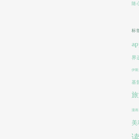
随
标
ap
界
伊斯
基
旅
漫画
美