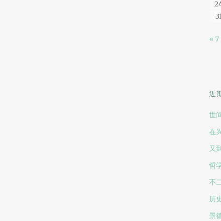
2
3
« 7
近
世
在
又
哲
不
历
景