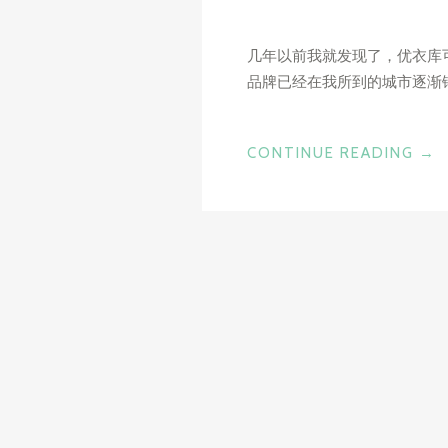
几年以前我就发现了，优衣库
品牌已经在我所到的城市逐渐
“不
CONTINUE READING
→
二
选
择”