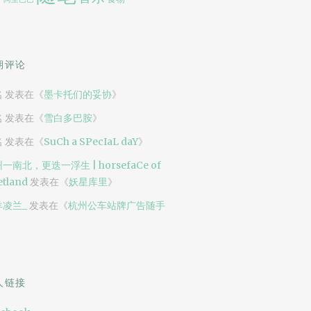
期评论
名
发表在《
墨卡托们的妥协
》
名
发表在《
雪白多巴胺
》
名
发表在《
SuCh a SPecIaL daY
》
一南北，更迭一浮生 | horsefaCe of
tland
发表在《
妖星库里
》
羊凌兰_
发表在《
杭州公车站牌广告随手
》
人链接