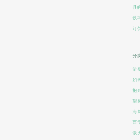
县
铁
订
分
凿
如
抱
望
海
西
谈