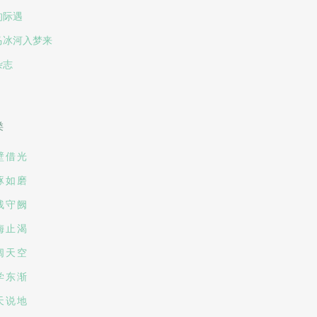
的际遇
马冰河入梦来
杂志
类
壁借光
琢如磨
残守阙
梅止渴
阔天空
学东渐
天说地