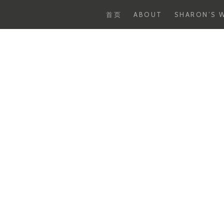
首页
ABOUT
SHARON’S W
Skip
to
content