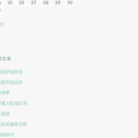
4
25
26
27
28
29
30
1
 月
期文章
间迟早会怀念
兴衰开始以前
到球季
学家入职AI公司
二选择
史的忒修斯之船
德镇碎片