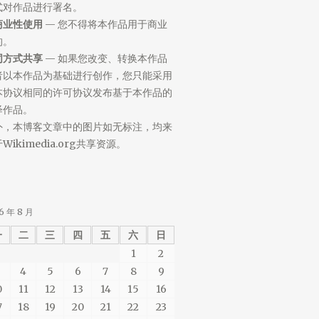
式对作品进行署名。
商业性使用
— 您不得将本作品用于商业
的。
同方式共享
— 如果您改变、转换本作品
者以本作品为基础进行创作，您只能采用
本协议相同的许可协议发布基于本作品的
绎作品。
外，本博客文章中的图片如无标注，均来
Wikimedia.org共享资源。
6 年 8 月
一
二
三
四
五
六
日
1
2
4
5
6
7
8
9
0
11
12
13
14
15
16
7
18
19
20
21
22
23