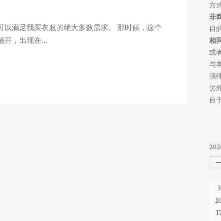
方
非
可以满足我买衣服的绝大多数需求。 那时候，这个
目
铺开，出现在…
相
或
与
演
另
自于
202
3
1
1