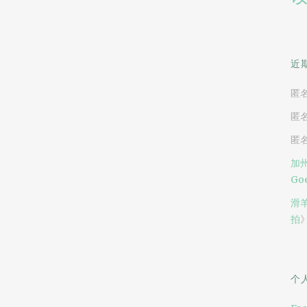
近
匿
匿
匿
加州
Goe
滑
拍
个