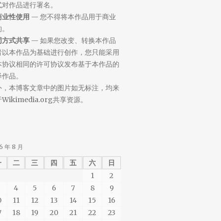
式对作品进行署名。
商业性使用
— 您不得将本作品用于商业
的。
同方式共享
— 如果您改变、转换本作品
者以本作品为基础进行创作，您只能采用
本协议相同的许可协议发布基于本作品的
绎作品。
外，本博客文章中的图片如无标注，均来
Wikimedia.org共享资源。
6 年 8 月
一
二
三
四
五
六
日
1
2
4
5
6
7
8
9
0
11
12
13
14
15
16
7
18
19
20
21
22
23