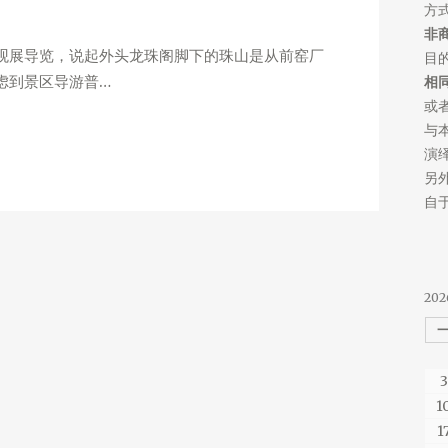
方
非
观展导览，说起外头龙珠阁脚下的珠山是从前窑厂
目
虑到景区导游普…
相
或
与
演
另
自于
202
3
1
1