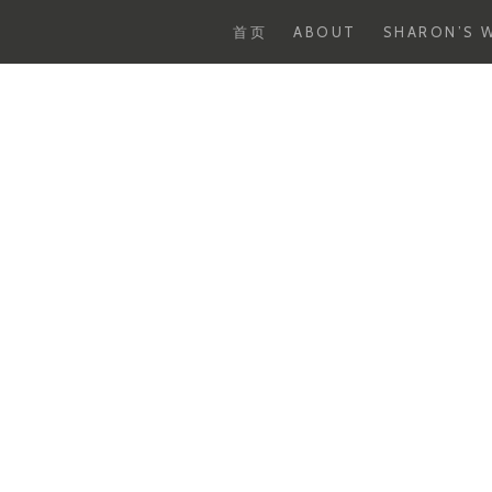
首页
ABOUT
SHARON’S W
Skip
to
content