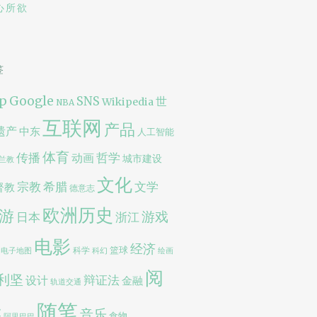
心所欲
签
p
Google
SNS
世
Wikipedia
NBA
互联网
产品
遗产
中东
人工智能
体育
传播
哲学
动画
城市建设
兰教
文化
宗教
文学
希腊
督教
德意志
欧洲历史
游
游戏
日本
浙江
电影
经济
篮球
科学
电子地图
科幻
绘画
阅
利坚
辩证法
设计
金融
轨道交通
随笔
读
音乐
食物
阿里巴巴