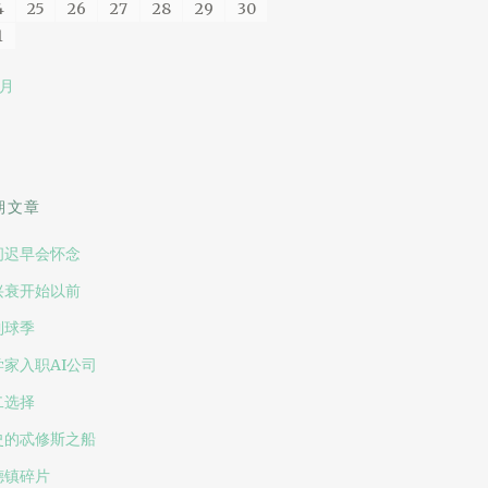
4
25
26
27
28
29
30
1
 月
期文章
间迟早会怀念
兴衰开始以前
到球季
学家入职AI公司
二选择
史的忒修斯之船
德镇碎片