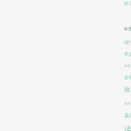
随
标
ap
界
伊斯
基
旅
漫画
美