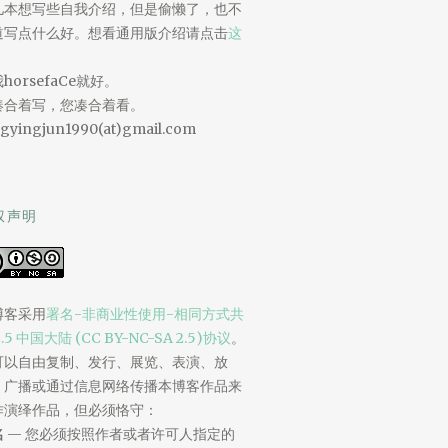
儿本想写些自我介绍，但是偷懒了，也不
道写点什么好。想看通用版介绍请点击
这
。
horsefaCe就好。
凑合着写，您凑合着看。
gyingjun1990(at)gmail.com
权声明
博客采用
署名-非商业性使用-相同方式共
2.5 中国大陆 (CC BY-NC-SA 2.5)协议
。
可以自由复制、发行、展览、表演、放
、广播或通过信息网络传播本博客作品来
作演绎作品，但必须恪守：
名
— 您必须按照作者或者许可人指定的