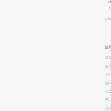
2
3
« 7
近
世
在
又
哲
不
历
景