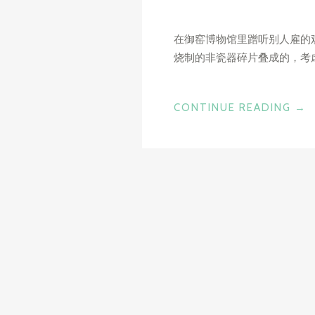
在御窑博物馆里蹭听别人雇的
烧制的非瓷器碎片叠成的，考
“景
CONTINUE READING
→
德
镇
碎
片”