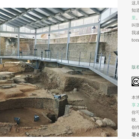
这
知
里
叫我
我
ton
版
本
享 
你
映
创
署