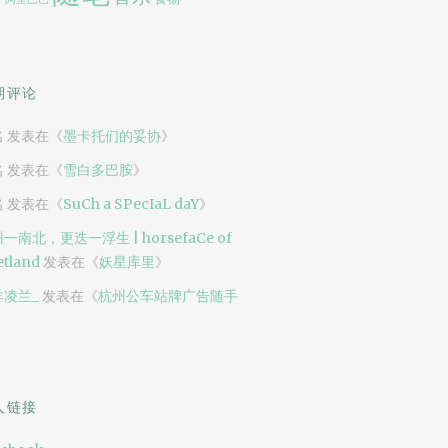
期评论
名
发表在《
墨卡托们的妥协
》
名
发表在《
雪白多巴胺
》
名
发表在《
SuCh a SPecIaL daY
》
一南北，更迭一浮生 | horsefaCe of
tland
发表在《
妖星库里
》
羊凌兰_
发表在《
杭州公车站牌广告随手
》
人链接