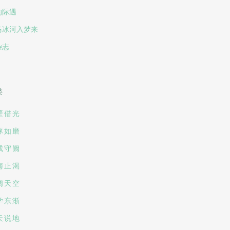
的际遇
马冰河入梦来
杂志
类
壁借光
琢如磨
残守阙
梅止渴
阔天空
学东渐
天说地