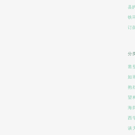
县
铁
订
分
凿
如
抱
望
海
西
谈