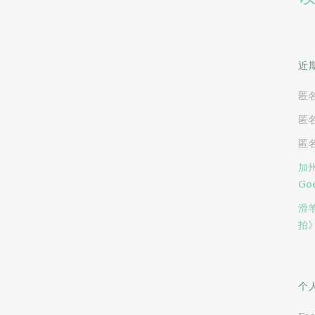
近
匿
匿
匿
加州
Goe
滑
拍
个