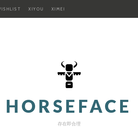
ISHLIST
XIYOU
XIMEI
HORSEFACE
存在即合理