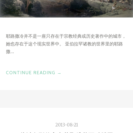
耶路撒冷并不是一座只存在于宗教经典或历史著作中的城市，
她也存在于这个现实世界中。 亚伯拉罕诸教的世界里的耶路
撒…
“硝
CONTINUE READING
→
烟
与
圣
地
——
《耶
2013-08-21
路