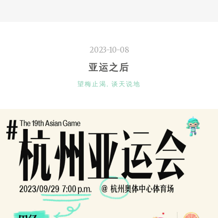
2023-10-08
亚运之后
CATEGORIES
望梅止渴
,
谈天说地