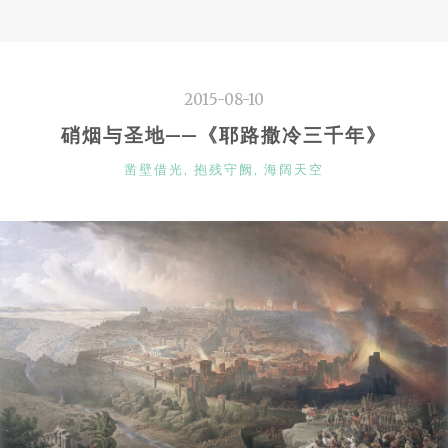
国
者
们
的
2015-08-10
军
火”
硝烟与圣地——《耶路撒冷三千年》
CATEGORIES
凿壁借光
,
抱残守阙
,
海阔天空