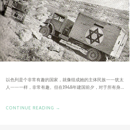
以色列是个非常有趣的国家，就像组成她的主体民族——犹太
人——一样，非常有趣。但在1948年建国前夕，对于所有身…
“犹
CONTINUE READING
→
太
复