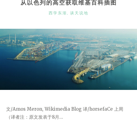
撒
从以色列的高空获取维基百科插图
冷
CATEGORIES
西学东渐
,
谈天说地
三
千
年》”
文/Amos Meron, Wikimedia Blog 译/horsefaCe 上周
（译者注：原文发表于8月…