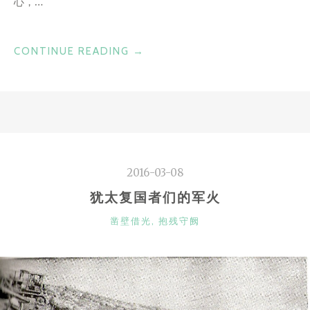
心，…
“亚
CONTINUE READING
→
运
之
后”
2016-03-08
犹太复国者们的军火
CATEGORIES
凿壁借光
,
抱残守阙