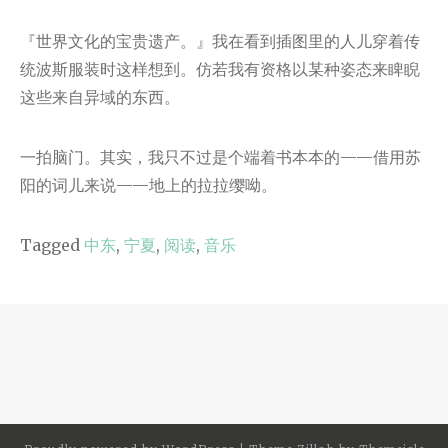
『世界文化的宝贵遗产。』我在看到插图里的人儿穿着传
统波斯服装时这样想到。仿若我有资格以某种姿态来睥睨
这些来自异域的东西。
一拍脑门。其实，我只不过是个端着书本本的——借用苏
阳的词儿来说——地上的拉拉缨呦。
Tagged
中东
,
宁夏
,
阅读
,
音乐