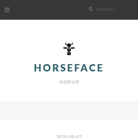
Skip
Search
to
for:
content
HORSEFACE
存在即合理
2021-09-07