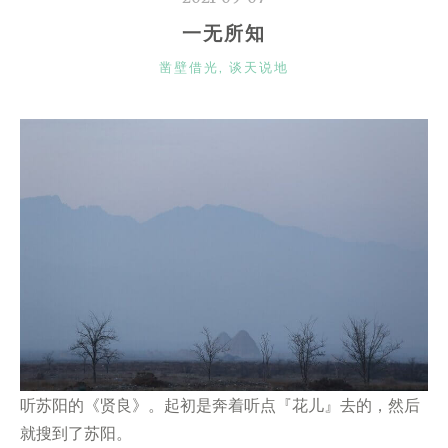
一无所知
CATEGORIES
凿壁借光
,
谈天说地
听苏阳的《贤良》。起初是奔着听点『花儿』去的，然后
就搜到了苏阳。