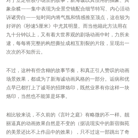
象杂糅——集中表现为全景空镜配合细节特写、内心活动
诉诸旁白——短时间内将气氛和情感推至顶点，这在较为
好评的《秒速5厘米》中尤其明显。而当他籍此方法用在
九十分钟以上，又有着大世界观的剧场动画中时，力所未
逮，每每将完整的构想撕扯成相互割裂的片段，呈现出一
次次的不知所云。
不过，这种有些含糊的故事节奏，和真正引人赞叹的动画
场景效果，都成为了新海诚动画风格的一部分。诟病和优
点早已都打上了诚哥的招牌烙印，既然业界有你这样一块
烙印，当然也不能算是坏事。
相比较来说，不久前的《言叶之庭》有略微的不一样。靓
丽逼真的动画效果自然是不变的（据说现实中的新宿御苑
的美景还比不上作品中的效果），只不过这一部跳出了奇