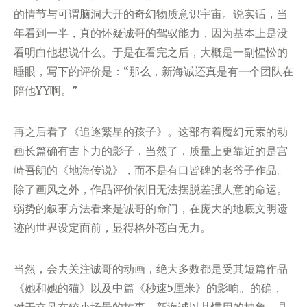
的情节与可谓脑洞大开的奇幻物质意识宇宙。说实话，当
年看到一半，真的怀疑诚哥的驾驭能力，因为基本上是没
看明白他想说什么。于是在看完之后，大概是一副惺忪的
睡眼，写下的评价是：“那么，新海诚还真是有一个团队在
陪他YY啊。”
再之后看了《追逐繁星的孩子》。这部有着魔幻元素的动
画长篇确有吉卜力的影子，当然了，质量上更靠近的是宫
崎吾朗的《地海传说》，而不是有口皆碑的老爷子作品。
除了画风之外，作品评价依旧无法摆脱差强人意的命运。
弱势的叙事方法看来是诚哥的命门，在庞大的地底文明遗
迹的世界设定面前，显得格外苍白无力。
当然，会去关注诚哥的动画，绝大多数都是受其短篇作品
《她和她的猫》以及中篇《秒速5厘米》的影响。的确，
对于立足在较小场景的故事，新海诚以其惯用的抽象、具