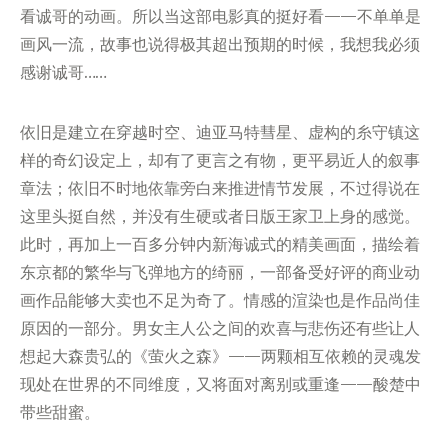
看诚哥的动画。所以当这部电影真的挺好看——不单单是
画风一流，故事也说得极其超出预期的时候，我想我必须
感谢诚哥……
依旧是建立在穿越时空、迪亚马特彗星、虚构的糸守镇这
样的奇幻设定上，却有了更言之有物，更平易近人的叙事
章法；依旧不时地依靠旁白来推进情节发展，不过得说在
这里头挺自然，并没有生硬或者日版王家卫上身的感觉。
此时，再加上一百多分钟内新海诚式的精美画面，描绘着
东京都的繁华与飞弹地方的绮丽，一部备受好评的商业动
画作品能够大卖也不足为奇了。情感的渲染也是作品尚佳
原因的一部分。男女主人公之间的欢喜与悲伤还有些让人
想起大森贵弘的《萤火之森》——两颗相互依赖的灵魂发
现处在世界的不同维度，又将面对离别或重逢——酸楚中
带些甜蜜。