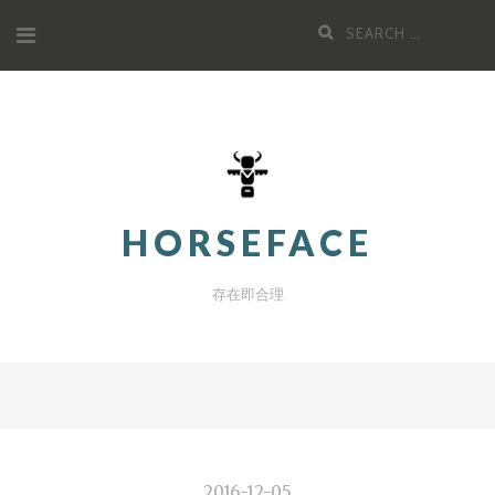
Skip
Search
to
for:
content
HORSEFACE
存在即合理
2016-12-05