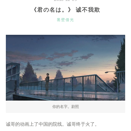
《君の名は。》 诚不我欺
CATEGORIES
凿壁借光
你的名字。剧照
诚哥的动画上了中国的院线。诚哥终于火了。