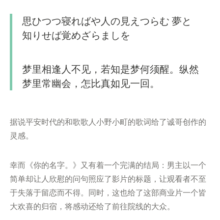
思ひつつ寝ればや人の見えつらむ 夢と
知りせば覚めざらましを
梦里相逢人不见，若知是梦何须醒。纵然
梦里常幽会，怎比真如见一回。
据说平安时代的和歌歌人小野小町的歌词给了诚哥创作的
灵感。
幸而《你的名字。》又有着一个完满的结局：男主以一个
简单却让人欣慰的问句照应了影片的标题，让观看者不至
于失落于留恋而不得。同时，这也给了这部商业片一个皆
大欢喜的归宿，将感动还给了前往院线的大众。