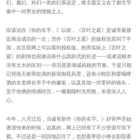
幻、魔幻、科幻一类的幻系设定，将主题定义在了都市节
奏中一对男女的情愫之上。
应该说在《你的名字。》以前，《言叶之庭》是诚哥最接
近商业成功的一次；另外《言叶之庭》的版权也卖到了中
国，在互联网上可以看到授权版。然而实际上《言叶之
庭》的剧情也很难说有什么跳跃式的长进——或者说根本
没有太大的区别——依旧是新海诚风格的节奏。于是只能
记得雨天娇翠欲滴的新宿御苑风景，还有小鞋匠和爱喝啤
酒的女老师在亭子中的邂逅，以及其他一些零碎的镜头，
至于他俩的情感经历，一概都随时光而散，未曾深入人
心。
今年，八月过后，当诚哥新作《你的名字。》好评声开始
逐渐传来的时候，说真的，网上已经有了不少资源可供下
载。不过还是一回回地忍住了，也想着带邵小咪去影院看