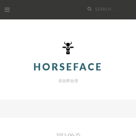
Skip
Search
to
for:
content
HORSEFACE
存在即合理
2012-06-25