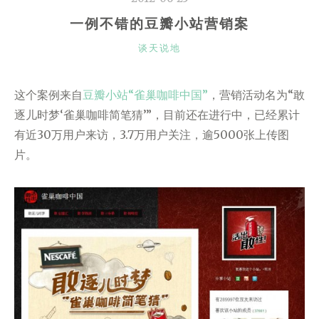
一例不错的豆瓣小站营销案
CATEGORIES
谈天说地
这个案例来自
豆瓣小站“雀巢咖啡中国”
，营销活动名为“敢
逐儿时梦‘雀巢咖啡简笔猜’”，目前还在进行中，已经累计
有近30万用户来访，3.7万用户关注，逾5000张上传图
片。